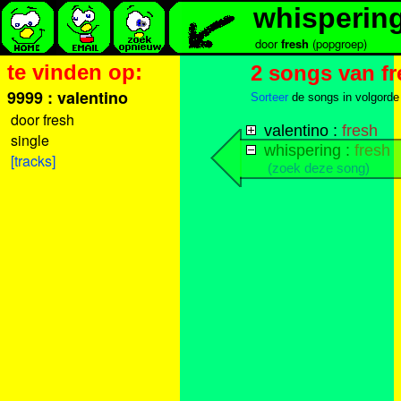
whisperin
door
fresh
(popgroep)
te vinden op:
2 songs van f
9999 : valentino
Sorteer
de songs in volgorde
door fresh
valentino :
fresh
single
whispering :
fresh
[tracks]
(zoek deze song)