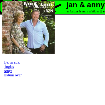
jan & anny
jan keizer & anny schilder || n
lp's en cd's
singles
songs
lektuur over