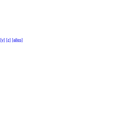
[y]
[z]
[alles]