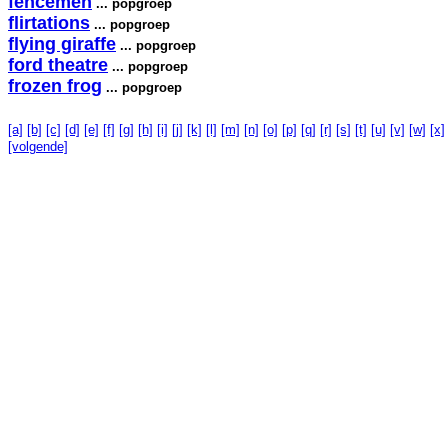
fencemen
... popgroep
flirtations
... popgroep
flying giraffe
... popgroep
ford theatre
... popgroep
frozen frog
... popgroep
[a]
[b]
[c]
[d]
[e]
[f]
[g]
[h]
[i]
[j]
[k]
[l]
[m]
[n]
[o]
[p]
[q]
[r]
[s]
[t]
[u]
[v]
[w]
[x]
[volgende]